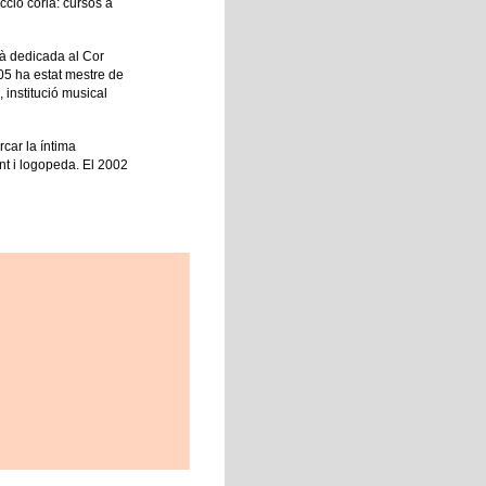
ció corla: cursos a
à dedicada al Cor
005 ha estat mestre de
 institució musical
car la íntima
nt i logopeda. El 2002