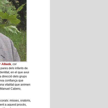
r Albada
, cor
r pares dels infants de
dentitat, en el que avui
 direcció dels grups
seva confiança que
na vitalitat que animen
l Manuel Cabero,
corals: misses, oratoris,
ment a aquest procés,