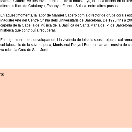
Manuel Cabero, ve desenvolupant, des de fa molts anys, la tasca docent en la direc
diferents llocs de Catalunya, Espanya, França, Suïssa, entre altres països.
En aquest moments, la labor de Manuel Cabero com a director de grups corals est
Magister Arte del Centre Cristià dels Universitaris de Barcelona. De 1993 fins a 2
capella de la Capella de Música de la Basílica de Santa Maria del Pi de Barcelona,
històrica que contribuí a recuperar.
En el germen, el desenvolupament i la vivència de tots els seus projectes cal remar
col·laboració de la seva esposa, Montserrat Pueyo i Bertran, cantant, mestra de ca
va rebre la Creu de Sant Jordi.
TS